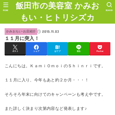
飯田市の美容室 かみお
MENU
SEARCH
もい・ヒトリシズカ
2015.11.03
かみおもい-お店紹介
１１月に突入！
ポスト
シェア
はてブ
送る
Pocket
こんにちは。ＫａｍｉＯｍｏｉのＳｈｉｎｒｉです。
１１月に入り、今年もあと約２か月・・・！
そろそろ年末に向けてのキャンペーンも考え中です。
また詳しく決まり次第内容など発表します♪