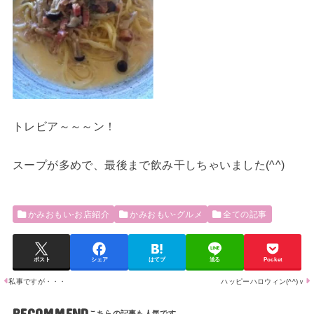
トレビア～～～ン！
スープが多めで、最後まで飲み干しちゃいました(^^)
かみおもい-お店紹介
かみおもい-グルメ
全ての記事
ポスト
シェア
はてブ
送る
Pocket
私事ですが・・・
ハッピーハロウィン(^^)ｖ
RECOMMEND