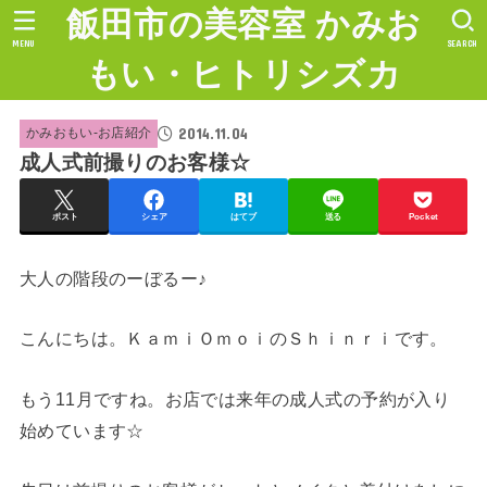
飯田市の美容室 かみお
MENU
SEARCH
もい・ヒトリシズカ
2014.11.04
かみおもい-お店紹介
成人式前撮りのお客様☆
ポスト
シェア
はてブ
送る
Pocket
大人の階段のーぼるー♪
こんにちは。ＫａｍｉＯｍｏｉのＳｈｉｎｒｉです。
もう11月ですね。お店では来年の成人式の予約が入り
始めています☆