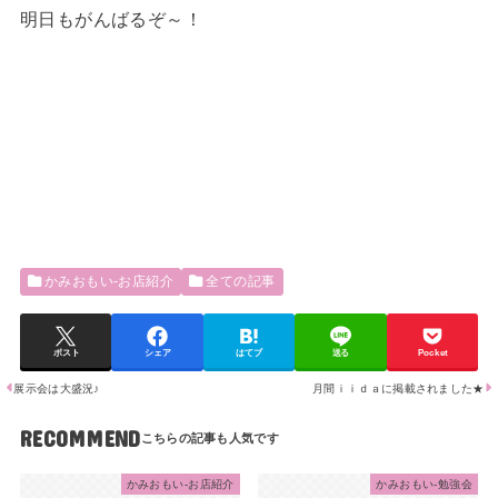
明日もがんばるぞ～！
かみおもい-お店紹介
全ての記事
ポスト
シェア
はてブ
送る
Pocket
展示会は大盛況♪
月間ｉｉｄａに掲載されました★
RECOMMEND
かみおもい-お店紹介
かみおもい-勉強会