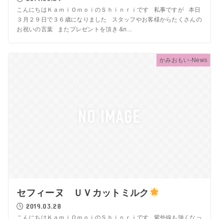
こんにちはＫａｍｉＯｍｏｉのＳｈｉｎｒｉです 私事ですが 本日
３月２９日で３６歳になりました スタッフやお客様からたくさんの
お祝いの言葉 またプレゼントを頂き &n...
かみおもい-News
セフィーヌ ＵＶカットミルク
2019.03.28
こんにちはＫａｍｉＯｍｏｉのＳｈｉｎｒｉです 紫外線も強くなっ