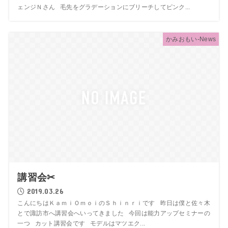
ェンジＮさん 毛先をグラデーションにブリーチしてピンク...
かみおもい-News
講習会✂
2019.03.26
こんにちはＫａｍｉＯｍｏｉのＳｈｉｎｒｉです 昨日は僕と佐々木
とで諏訪市へ講習会へいってきました 今回は能力アップセミナーの
一つ カット講習会です モデルはマツエク...