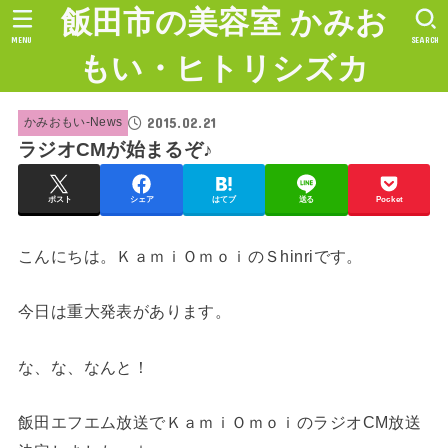
飯田市の美容室 かみお
MENU
SEARCH
もい・ヒトリシズカ
2015.02.21
かみおもい-News
ラジオCMが始まるぞ♪
ポスト
シェア
はてブ
送る
Pocket
こんにちは。ＫａｍｉＯｍｏｉのＳhinriです。
今日は重大発表があります。
な、な、なんと！
飯田エフエム放送でＫａｍｉＯｍｏｉのラジオCM放送