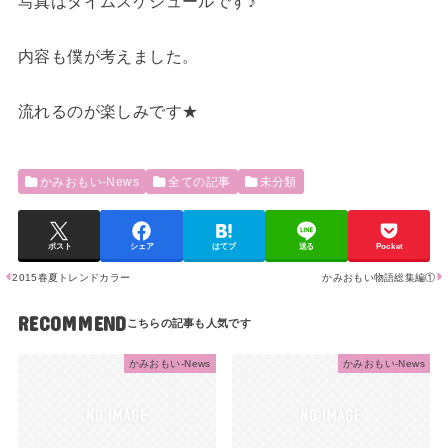
写真はタイムスケジュールです♪
内容も僕が考えました。
流れるのが楽しみです★
かみおもい-News
全ての記事
未分類
ポスト
シェア
はてブ
送る
Pocket
2015春夏トレンドカラー
かみおもい物語総集編①
RECOMMEND
かみおもい-News
かみおもい-News