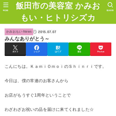
飯田市の美容室 かみお
MENU
SEARCH
もい・ヒトリシズカ
2015.07.07
かみおもい-News
みんなありがとう～
ポスト
シェア
はてブ
送る
Pocket
こんにちは。ＫａｍｉＯｍｏｉのＳｈｉｎｒｉです。
今日は、僕の常連のお客さんから
お店がもうすぐ1周年ということで
わざわざお祝いの品を届けに来てくれました☆