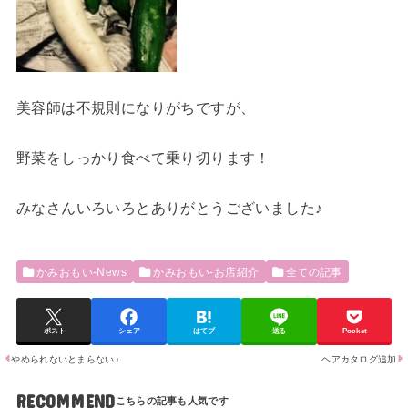
美容師は不規則になりがちですが、
野菜をしっかり食べて乗り切ります！
みなさんいろいろとありがとうございました♪
かみおもい-News
かみおもい-お店紹介
全ての記事
ポスト
シェア
はてブ
送る
Pocket
やめられないとまらない♪
ヘアカタログ追加
RECOMMEND