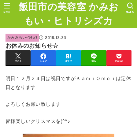
飯田市の美容室 かみお
MENU
SEARCH
もい・ヒトリシズカ
2018.12.23
かみおもい-News
お休みのお知らせ☆
ポスト
シェア
はてブ
送る
Pocket
明日１２月２４日は祝日ですがＫａｍｉＯｍｏｉは定休
日となります
よろしくお願い致します
皆様楽しいクリスマスを(^^♪