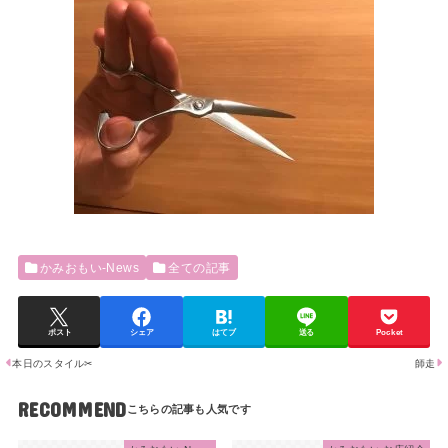
かみおもい-News
全ての記事
ポスト
シェア
はてブ
送る
Pocket
本日のスタイル✂
師走
RECOMMEND