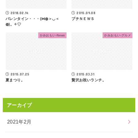
2018.02.14
2015.09.08
バレンタイン・・・(⋈◍＞◡＜
プチＮＥＷＳ
◍)。✧♡
かみおもい-News
かみおもい-グルメ
2015.07.25
2015.03.31
夏まつり。
贅沢お祝いランチ。
アーカイブ
2021年2月