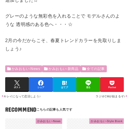
グレーのような無彩色を入れることで モデルさんのよ
うな 透明感のある色へ・・・☆
2月の今だからこそ、春夏トレンドカラーを先取りしま
しょう♪
かみおもい-News
かみおもい-新商品
全ての記事
ポスト
シェア
はてブ
送る
Pocket
キレイになって恋活しよう♪
ラジオCMが始まるぞ♪
RECOMMEND
かみおもい-News
かみおもい-Style Book