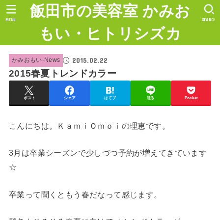
飯田市の美容室 かみお
MENU
SEARCH
もい・ヒトリシズカ
2015.02.22
かみおもい-News
2015春夏トレンドカラー
ポスト
シェア
はてブ
送る
Pocket
こんにちは。ＫａｍｉＯｍｏｉの理恵です。
3月は卒業シーズンで少しづつ予約が増えてきています
☆
卒業って聞くともう春だなって感じます。